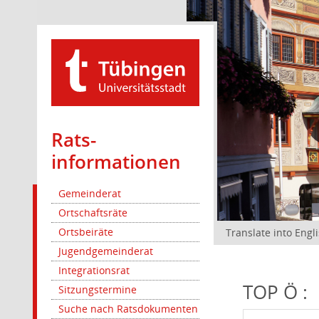
Rats­
informationen
Gemeinderat
Ortschaftsräte
Ortsbeiräte
Translate into Engl
Jugendgemeinderat
Integrationsrat
TOP Ö :
Sitzungstermine
Suche nach Ratsdokumenten