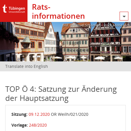
Rats­
informationen
Bild: @Manuel Schönfeld – stock.adobe.com
Translate into English
TOP Ö 4: Satzung zur Änderung
der Hauptsatzung
Sitzung:
09.12.2020
OR Weilh/021/2020
Vorlage:
248/2020