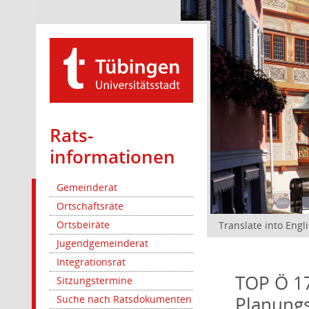
Rats­
informationen
Gemeinderat
Ortschaftsräte
Ortsbeiräte
Translate into Engl
Jugendgemeinderat
Integrationsrat
TOP Ö 1
Sitzungstermine
Planung
Suche nach Ratsdokumenten