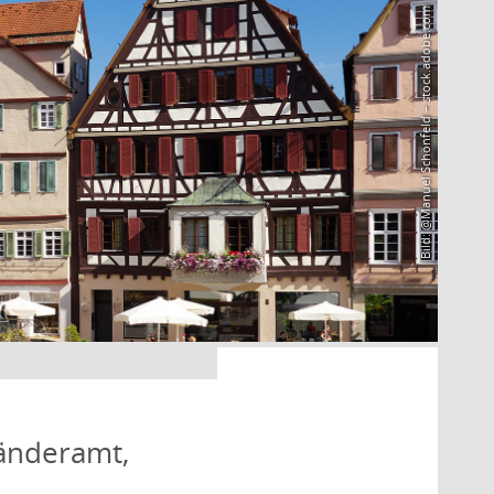
Bild: @Manuel Schönfeld – stock.adobe.com
änderamt,