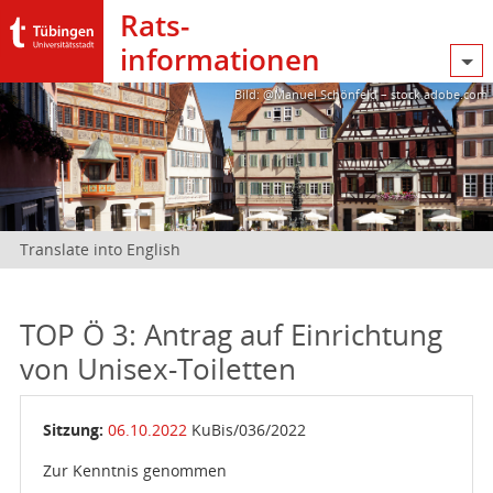
Rats­
informationen
Bild: @Manuel Schönfeld – stock.adobe.com
Translate into English
TOP Ö 3: Antrag auf Einrichtung
von Unisex-Toiletten
Sitzung:
06.10.2022
KuBis/036/2022
Zur Kenntnis genommen