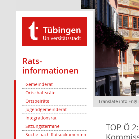
Rats­
informationen
Gemeinderat
Ortschaftsräte
Ortsbeiräte
Translate into Engl
Jugendgemeinderat
Integrationsrat
TOP Ö 2:
Sitzungstermine
Kommiss
Suche nach Ratsdokumenten