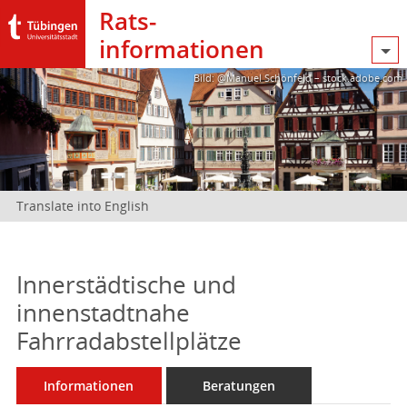
Rats­
informationen
Bild: @Manuel Schönfeld – stock.adobe.com
Translate into English
Innerstädtische und
innenstadtnahe
Fahrradabstellplätze
Informationen
Beratungen