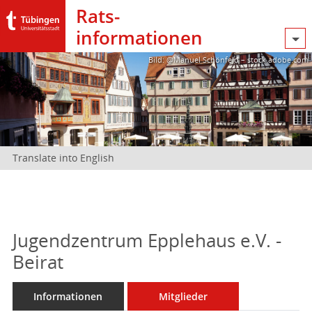
Rats­
informationen
Bild: @Manuel Schönfeld – stock.adobe.com
Translate into English
Jugendzentrum Epplehaus e.V. -
Beirat
Informationen
Mitglieder