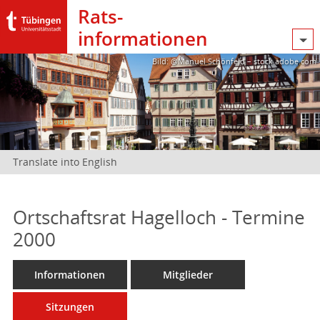
Rats­
informationen
Bild: @Manuel Schönfeld – stock.adobe.com
Translate into English
Ortschaftsrat Hagelloch - Termine
2000
Informationen
Mitglieder
Sitzungen