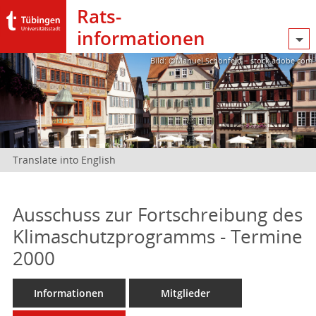
Rats­
informationen
Bild: @Manuel Schönfeld – stock.adobe.com
Translate into English
Ausschuss zur Fortschreibung des
Klimaschutzprogramms - Termine
2000
Informationen
Mitglieder