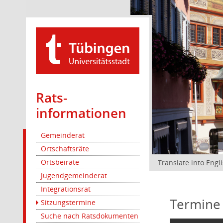
Rats­
informationen
Gemeinderat
Ortschaftsräte
Ortsbeiräte
Translate into Engl
Jugendgemeinderat
Integrationsrat
Termine
Sitzungstermine
Suche nach Ratsdokumenten