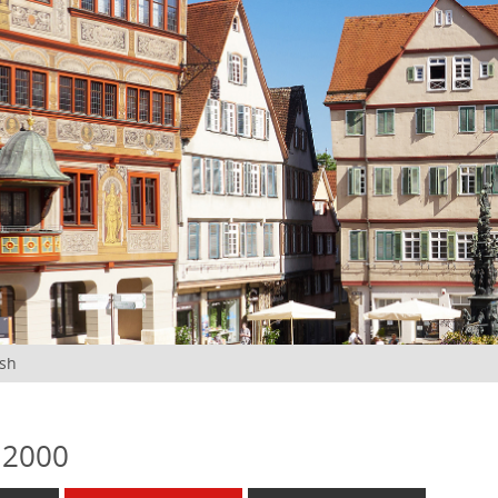
ish
 2000