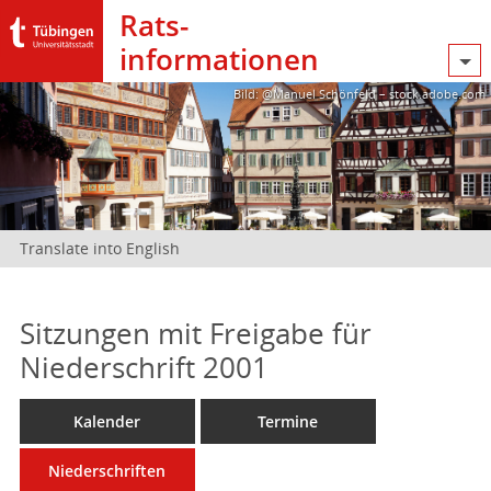
Rats­
informationen
Bild: @Manuel Schönfeld – stock.adobe.com
Translate into English
Sitzungen mit Freigabe für
Niederschrift 2001
Kalender
Termine
Niederschriften