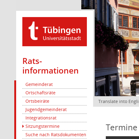
Rats­
informationen
Gemeinderat
Ortschaftsräte
Ortsbeiräte
Translate into Engl
Jugendgemeinderat
Integrationsrat
Termine
Sitzungstermine
Suche nach Ratsdokumenten