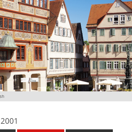
ish
 2001