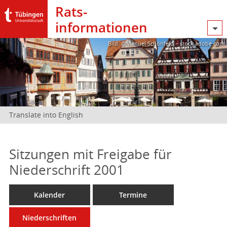
Rats­
informationen
Bild: @Manuel Schönfeld – stock.adobe.com
Translate into English
Sitzungen mit Freigabe für
Niederschrift 2001
Kalender
Termine
Niederschriften