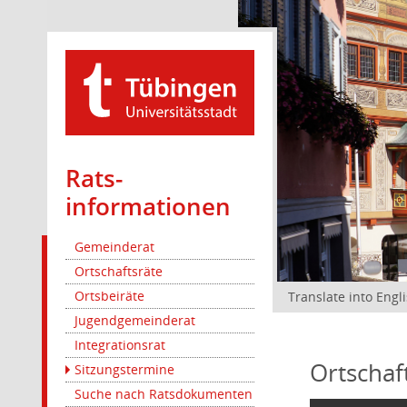
Rats­
informationen
Gemeinderat
Ortschaftsräte
Ortsbeiräte
Translate into Engl
Jugendgemeinderat
Integrationsrat
Ortschaf
Sitzungstermine
Suche nach Ratsdokumenten