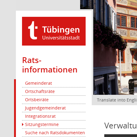
Rats­
informationen
Gemeinderat
Ortschaftsräte
Ortsbeiräte
Translate into Engl
Jugendgemeinderat
Integrationsrat
Verwaltu
Sitzungstermine
Suche nach Ratsdokumenten