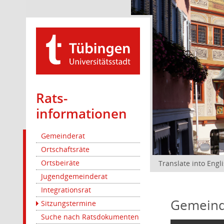
Rats­
informationen
Gemeinderat
Ortschaftsräte
Ortsbeiräte
Translate into Engl
Jugendgemeinderat
Integrationsrat
Gemeind
Sitzungstermine
Suche nach Ratsdokumenten