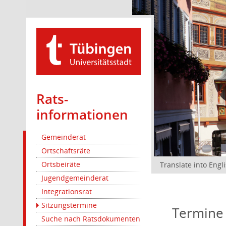
Rats­
informationen
Gemeinderat
Ortschaftsräte
Ortsbeiräte
Translate into Engl
Jugendgemeinderat
Integrationsrat
Sitzungstermine
Termine
Suche nach Ratsdokumenten