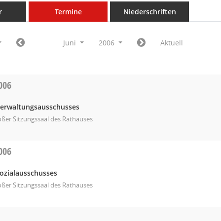
r
Termine
Niederschriften
Juni
2006
Aktuell
006
Verwaltungsausschusses
ßer Sitzungssaal des Rathauses
006
Sozialausschusses
ßer Sitzungssaal des Rathauses