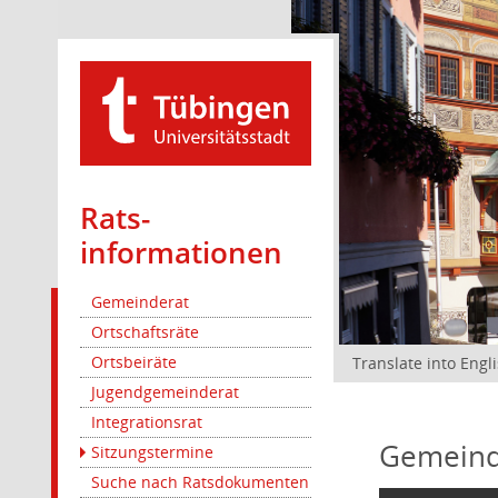
Rats­
informationen
Gemeinderat
Ortschaftsräte
Ortsbeiräte
Translate into Engl
Jugendgemeinderat
Integrationsrat
Gemeind
Sitzungstermine
Suche nach Ratsdokumenten