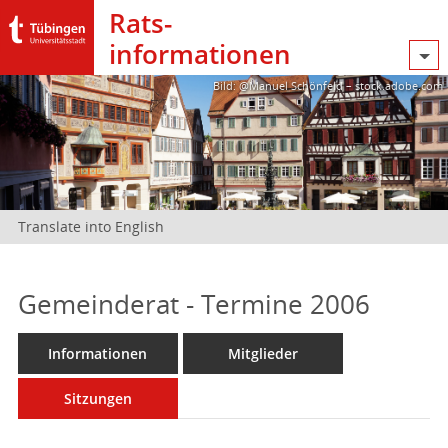
Rats­
informationen
Bild: @Manuel Schönfeld – stock.adobe.com
Translate into English
Gemeinderat - Termine 2006
Informationen
Mitglieder
Sitzungen