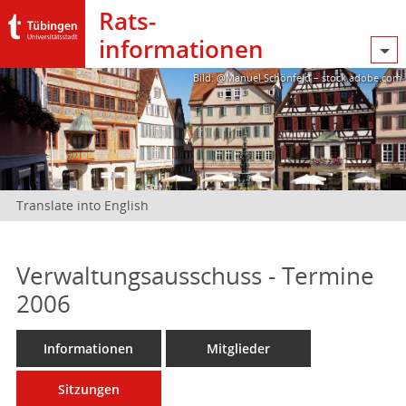
Rats­
informationen
Bild: @Manuel Schönfeld – stock.adobe.com
Translate into English
Verwaltungsausschuss - Termine
2006
Informationen
Mitglieder
Sitzungen