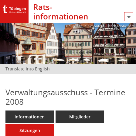
Rats­
informationen
Bild: @Manuel Schönfeld – stock.adobe.com
Translate into English
Verwaltungsausschuss - Termine
2008
Informationen
Mitglieder
Sitzungen