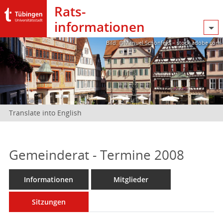
Rats­
informationen
Bild: @Manuel Schönfeld – stock.adobe.com
Translate into English
Gemeinderat - Termine 2008
Informationen
Mitglieder
Sitzungen