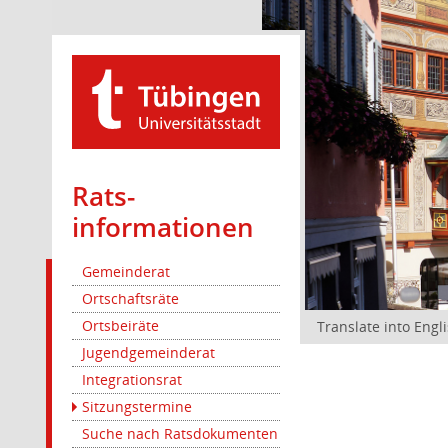
Rats­
informationen
Gemeinderat
Ortschaftsräte
Ortsbeiräte
Translate into Engl
Jugendgemeinderat
Integrationsrat
Sitzungstermine
Suche nach Ratsdokumenten