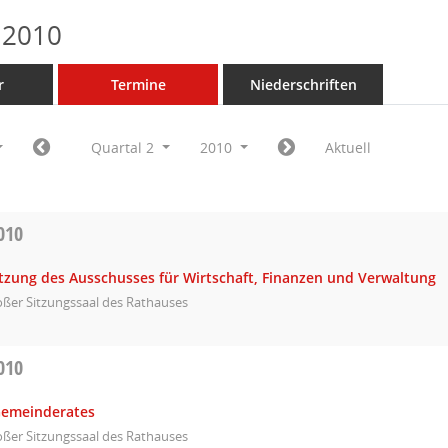
 2010
r
Termine
Niederschriften
Quartal 2
2010
Aktuell
010
itzung des Ausschusses für Wirtschaft, Finanzen und Verwaltung
ßer Sitzungssaal des Rathauses
010
Gemeinderates
ßer Sitzungssaal des Rathauses