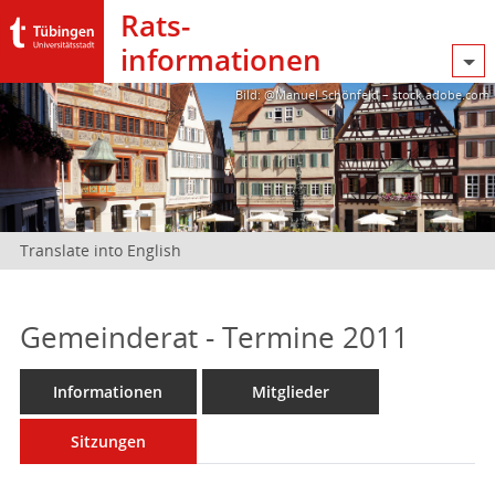
Rats­
informationen
Bild: @Manuel Schönfeld – stock.adobe.com
Translate into English
Gemeinderat - Termine 2011
Informationen
Mitglieder
Sitzungen