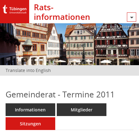
Rats­
informationen
Bild: @Manuel Schönfeld – stock.adobe.com
Translate into English
Gemeinderat - Termine 2011
Informationen
Mitglieder
Sitzungen