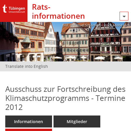
Rats­
informationen
Bild: @Manuel Schönfeld – stock.adobe.com
Translate into English
Ausschuss zur Fortschreibung des
Klimaschutzprogramms - Termine
2012
Informationen
Mitglieder