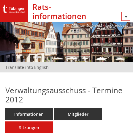
Rats­
informationen
Bild: @Manuel Schönfeld – stock.adobe.com
Translate into English
Verwaltungsausschuss - Termine
2012
Informationen
Mitglieder
Sitzungen