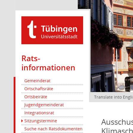
Rats­
informationen
Gemeinderat
Ortschaftsräte
Ortsbeiräte
Translate into Engl
Jugendgemeinderat
Integrationsrat
Ausschus
Sitzungstermine
Klimasc
Suche nach Ratsdokumenten