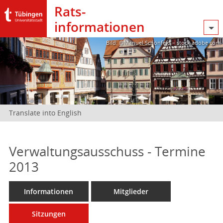
Rats­
informationen
Bild: @Manuel Schönfeld – stock.adobe.com
Translate into English
Verwaltungsausschuss - Termine
2013
Informationen
Mitglieder
Sitzungen