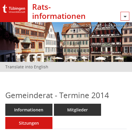
Rats­
informationen
Bild: @Manuel Schönfeld – stock.adobe.com
Translate into English
Gemeinderat - Termine 2014
Informationen
Mitglieder
Sitzungen