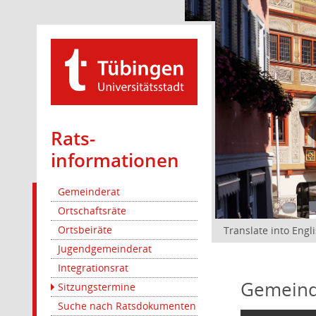
Rats­
informationen
Gemeinderat
Ortschaftsräte
Ortsbeiräte
Translate into Engl
Jugendgemeinderat
Integrationsrat
Gemeind
Sitzungstermine
Suche nach Ratsdokumenten