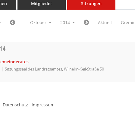
nen
Mitglieder
Sitzungen
Oktober
2014
Aktuell
Gremi
014
Gemeinderates
Sitzungssaal des Landratsamtes, Wilhelm-Keil-Straße 50
Datenschutz
Impressum