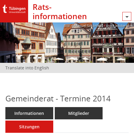
Rats­
informationen
Bild: @Manuel Schönfeld – stock.adobe.com
Translate into English
Gemeinderat - Termine 2014
Informationen
Mitglieder
Sitzungen