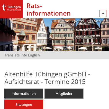
Rats­
informationen
Bild: @Manuel Schönfeld – stock.adobe.com
Translate into English
Altenhilfe Tübingen gGmbH -
Aufsichtsrat - Termine 2015
Informationen
Mitglieder
Sitzungen