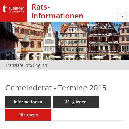
Rats­
informationen
Bild: @Manuel Schönfeld – stock.adobe.com
Translate into English
Gemeinderat - Termine 2015
Informationen
Mitglieder
Sitzungen