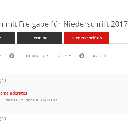
n mit Freigabe für Niederschrift 201
r
Termine
Niederschriften
Quartal 3
2017
Aktuell
017
Gemeinderates
Ratssaal im Rathaus, Am Markt 1
017