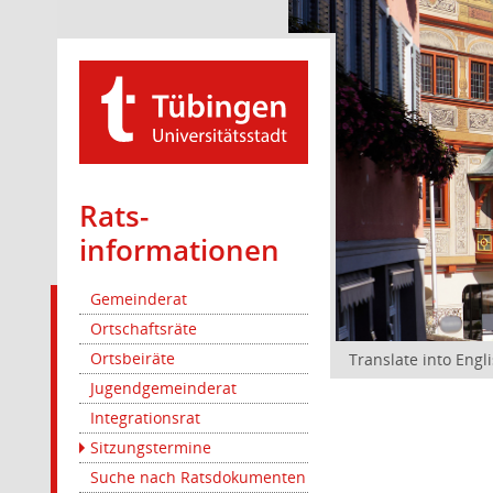
Rats­
informationen
Gemeinderat
Ortschaftsräte
Ortsbeiräte
Translate into Engl
Jugendgemeinderat
Integrationsrat
Sitzungstermine
Suche nach Ratsdokumenten