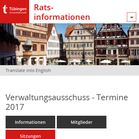
Rats­
informationen
Bild: @Manuel Schönfeld – stock.adobe.com
Translate into English
Verwaltungsausschuss - Termine
2017
Informationen
Mitglieder
Sitzungen