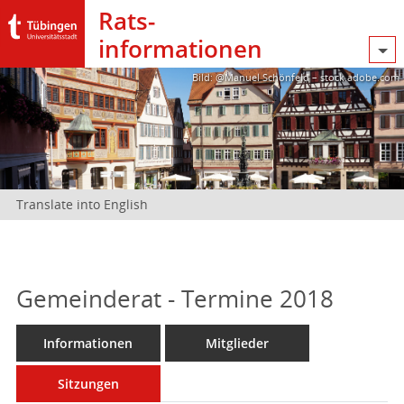
Rats­
informationen
Bild: @Manuel Schönfeld – stock.adobe.com
Translate into English
Gemeinderat - Termine 2018
Informationen
Mitglieder
Sitzungen