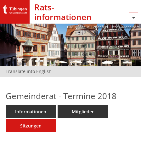
Rats­
informationen
Bild: @Manuel Schönfeld – stock.adobe.com
Translate into English
Gemeinderat - Termine 2018
Informationen
Mitglieder
Sitzungen