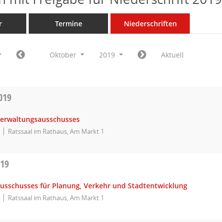
r
Termine
Niederschriften
Oktober
2019
Aktuell
019
Verwaltungsausschusses
Ratssaal im Rathaus, Am Markt 1
019
Ausschusses für Planung, Verkehr und Stadtentwicklung
Ratssaal im Rathaus, Am Markt 1