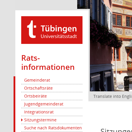
Rats­
informationen
Gemeinderat
Ortschaftsräte
Ortsbeiräte
Translate into Engl
Jugendgemeinderat
Integrationsrat
Sitzungstermine
Suche nach Ratsdokumenten
Sitzunge