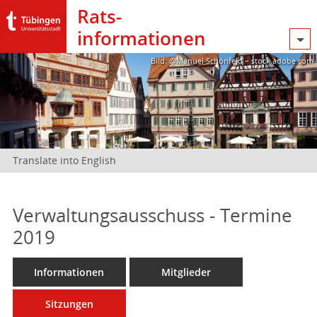
Rats­
informationen
Bild: @Manuel Schönfeld – stock.adobe.com
Translate into English
Verwaltungsausschuss - Termine
2019
Informationen
Mitglieder
Sitzungen