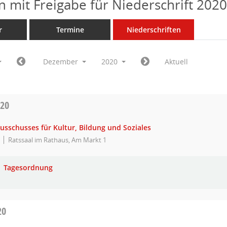
n mit Freigabe für Niederschrift 202
r
Termine
Niederschriften
Dezember
2020
Aktuell
020
usschusses für Kultur, Bildung und Soziales
Ratssaal im Rathaus, Am Markt 1
Tagesordnung
20