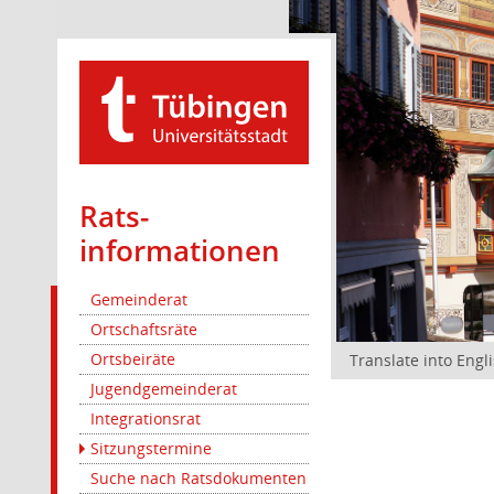
Rats­
informationen
Gemeinderat
Ortschaftsräte
Ortsbeiräte
Translate into Engl
Jugendgemeinderat
Integrationsrat
Sitzungstermine
Suche nach Ratsdokumenten