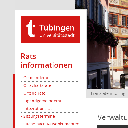
Rats­
informationen
Gemeinderat
Ortschaftsräte
Ortsbeiräte
Translate into Engl
Jugendgemeinderat
Integrationsrat
Verwaltu
Sitzungstermine
Suche nach Ratsdokumenten