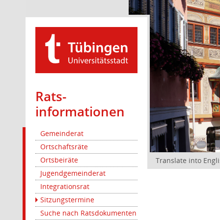
Rats­
informationen
Gemeinderat
Ortschaftsräte
Ortsbeiräte
Translate into Engl
Jugendgemeinderat
Integrationsrat
Sitzungstermine
Suche nach Ratsdokumenten