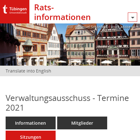
Rats­
informationen
Bild: @Manuel Schönfeld – stock.adobe.com
Translate into English
Verwaltungsausschuss - Termine
2021
Informationen
Mitglieder
Sitzungen