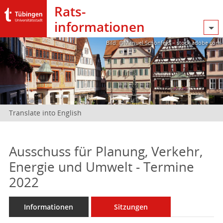
Rats­
informationen
Bild: @Manuel Schönfeld – stock.adobe.com
Translate into English
Ausschuss für Planung, Verkehr,
Energie und Umwelt - Termine
2022
Informationen
Sitzungen