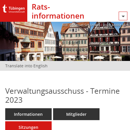
Rats­
informationen
Bild: @Manuel Schönfeld – stock.adobe.com
Translate into English
Verwaltungsausschuss - Termine
2023
Informationen
Mitglieder
Sitzungen