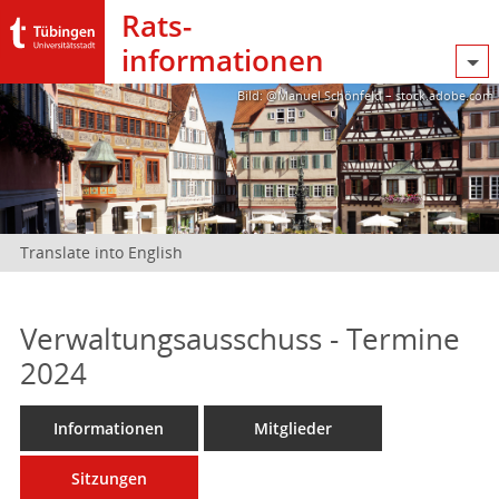
Rats­
informationen
Bild: @Manuel Schönfeld – stock.adobe.com
Translate into English
Verwaltungsausschuss - Termine
2024
Informationen
Mitglieder
Sitzungen