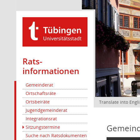
Rats­
informationen
Gemeinderat
Ortschaftsräte
Ortsbeiräte
Translate into Engl
Jugendgemeinderat
Integrationsrat
Gemeind
Sitzungstermine
Suche nach Ratsdokumenten