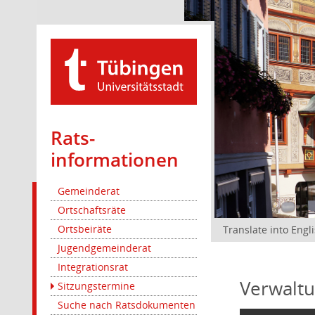
Rats­
informationen
Gemeinderat
Ortschaftsräte
Ortsbeiräte
Translate into Engl
Jugendgemeinderat
Integrationsrat
Verwaltu
Sitzungstermine
Suche nach Ratsdokumenten