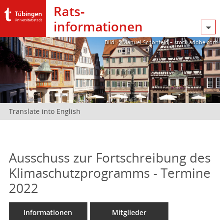
Rats­
informationen
Bild: @Manuel Schönfeld – stock.adobe.com
Translate into English
Ausschuss zur Fortschreibung des
Klimaschutzprogramms - Termine
2022
Informationen
Mitglieder